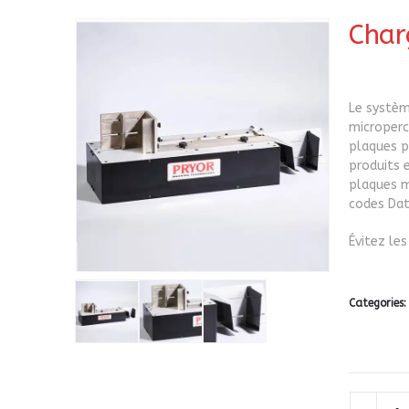
Char
Le systèm
microperc
plaques p
produits 
plaques m
codes Dat
Évitez le
Categories